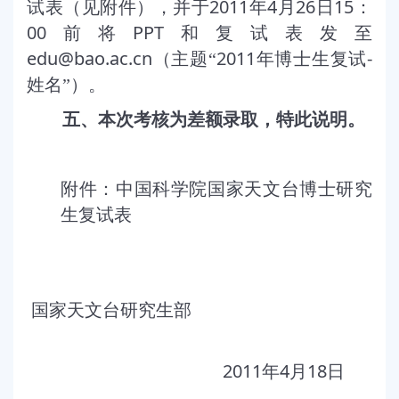
2011
4
26
15
试表（见附件），并于
年
月
日
：
00
PPT
前将
和复试表发至
edu@bao.ac.cn
2011
-
（主题“
年博士生复试
姓名”）。
五、本次考核为差额录取，特此说明。
附件：中国科学院国家天文台博士研究
生复试表
国家天文台研究生部
2011
4
18
年
月
日