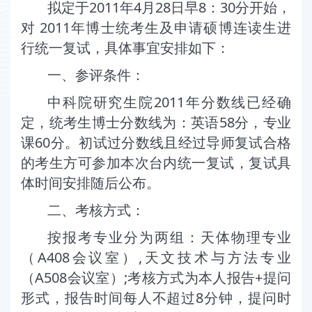
2011
4
28
8
30
拟定于
年
月
日早
：
分开始，
2011
对
年博士统考生及申请硕博连读生进
行统一复试，具体事宜安排如下：
一、参评条件：
2011
中科院研究生院
年分数线已经确
58
定，统考生博士分数线为：英语
分，专业
60
课
分。初试过分数线且经过导师复试合格
的考生方可参加本次台内统一复试，复试具
体时间安排随后公布。
二、考核方式：
按报考专业分为两组：天体物理专业
A408
,
（
会议室）
天文技术与方法专业
A508
;
+
（
会议室）
考核方式为本人报告
提问
8
形式，报告时间每人不超过
分钟，提问时