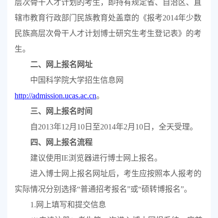
层次骨干人才计划的考生，即持有规定省、自治区、直
辖市教育行政部门民族教育处盖章的《报考
2014
年少数
民族高层次骨干人才计划博士研究生考生登记表》的考
生。
二、网上报名网址
中国科学院大学招生信息网
http://admission.ucas.ac.cn
。
三、网上报名时间
自
2013
年
12
月
10
日至
2014
年
2
月
10
日，全天受理。
四、网上报名流程
建议使用
IE
浏览器进行博士网上报名。
进入博士网上报名网址后，考生应按照本人报考的
实际情况分别选择“普通招考报名”或“硕转博报名”。
1.
网上填写和提交信息