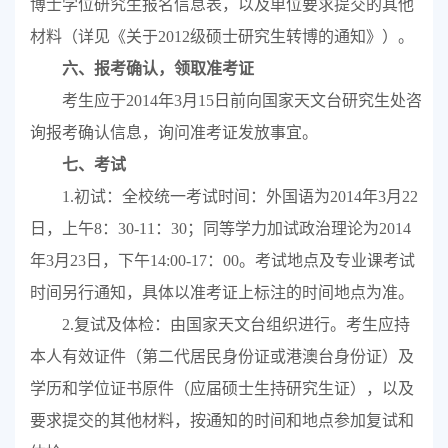
博士学位研究生报名信息表，以及单位要求提交的其他
材料（详见《关于
2012
级硕士研究生转博的通知》）。
六、报考确认，领取准考证
考生应于
2014
年
3
月
15
日前向国家天文台研究生处咨
询报考确认信息，询问准考证发放事宜。
七、考试
1.
初试：全校统一考试时间：外国语为
2014
年
3
月
22
日，上午
8
：
30-11
：
30
；同等学力加试政治理论为
2014
年
3
月
23
日，下午
14:00-17
：
00
。考试地点及专业课考试
时间另行通知，具体以准考证上标注的时间地点为准。
2.
复试及体检：由
国家天文台
组织进行。考生应持
本人有效证件（第二代居民身份证或港澳台身份证）及
学历和学位证书原件（应届硕士生持研究生证），以及
要求提交的其他材料，按通知的时间和地点参加复试和