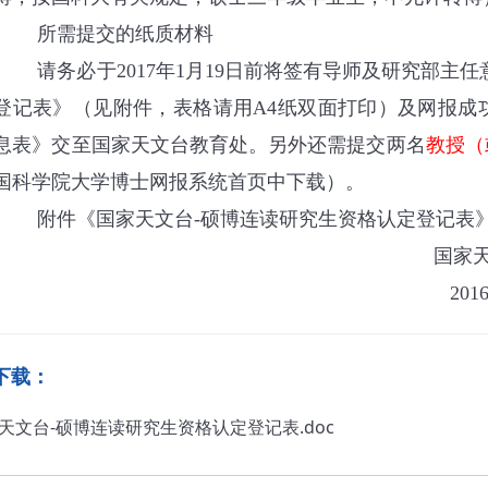
所需提交的纸质材料
请务必于
年
月
日前将签有导师及研究部主任
2017
1
19
登记表》（见附件，表格请用
纸双面打印）及网报成
A4
息表》交至国家天文台教育处。另外还需提交两名
教授（
国科学院大学博士网报系统首页中下载）。
附件《国家天文台
硕博连读研究生资格认定登记表
-
国家
201
下载：
天文台-硕博连读研究生资格认定登记表.doc