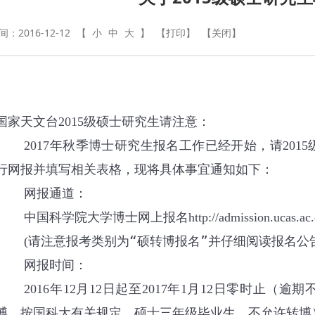
：2016-12-12
【
小
中
大
】
【打印】
【关闭】
国家天文台
级硕士研究生请注意：
2015
年秋季博士研究生报名工作已经开始，请
2017
2015
行网报并填写相关表格，现将具体事宜通知如下：
网报通道：
中国科学院大学博士网上报名
http://admission.ucas.ac
请注意报考类别为“硕转博报名”并仔细阅读报名公
(
网报时间：
年
月
日起至
年
月
日零时止（逾期
2016
12
12
2017
1
12
博，按国科大有关规定，硕士三年级毕业生，不允许转博