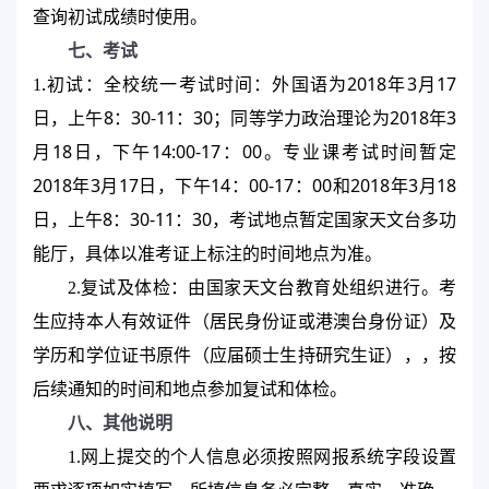
查询初试成绩时使用。
七、考试
.
2018
3
17
1
初试：全校统一考试时间：外国语为
年
月
8
30-11
30
2018
3
日，上午
：
：
；同等学力政治理论为
年
18
14:00-17
00
月
日，下午
：
。专业课考试时间暂定
2018
3
17
14
00-17
00
2018
3
18
年
月
日，下午
：
：
和
年
月
8
30-11
30
日，上午
：
：
，考试地点暂定国家天文台多功
能厅，具体以准考证上标注的时间地点为准。
2.
复试及体检：由国家天文台教育处组织进行。考
生应持本人有效证件（居民身份证或港澳台身份证）及
学历和学位证书原件（应届硕士生持研究生证），，按
后续通知的时间和地点参加复试和体检。
八、其他说明
1.
网上提交的个人信息必须按照网报系统字段设置