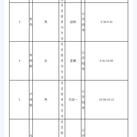
天
文
公
技
常
开
3
男
术
赵刚
9:30-9:45
亮
招
与
考
方
法
天
文
公
李
技
开
4
明
女
术
姜鹏
9:45-10:00
招
辉
与
考
方
法
天
文
公
卢
技
开
5
伟
男
术
马冠一
10:00-10:15
招
俊
与
考
方
法
天
文
公
技
马
开