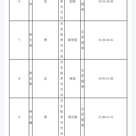
6
女
术
彭勃
10:15-10:30
月
招
与
考
方
法
天
文
公
孙
技
开
7
士
男
术
陈学雷
10:30-10:45
招
杰
与
考
方
法
天
文
公
孙
技
开
8
文
女
术
徐龙
10:45-11:00
招
青
与
考
方
法
天
文
公
佟
技
开
9
立
男
术
邓元勇
11:00-11:15
招
越
与
考
方
法