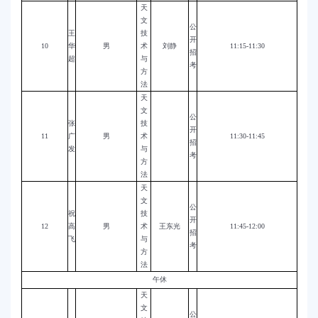
天
文
公
王
技
开
10
华
男
术
刘静
11:15-11:30
招
超
与
考
方
法
天
文
公
张
技
开
11
广
男
术
11:30-11:45
招
发
与
考
方
法
天
文
公
祝
技
开
12
高
男
术
王东光
11:45-12:00
招
飞
与
考
方
法
午休
天
文
公