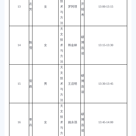
技
左
开
13
女
术
罗阿理
13:00-13:15
芳
招
与
考
方
法
天
文
硕
技
陈
博
14
女
术
韩金林
13:15-13:30
雪
连
与
读
方
法
天
文
硕
技
雷
博
15
男
术
王启明
13:30-13:45
政
连
与
读
方
法
天
文
硕
技
李
博
16
女
术
姚永强
13:45-14:00
垚
连
与
读
方