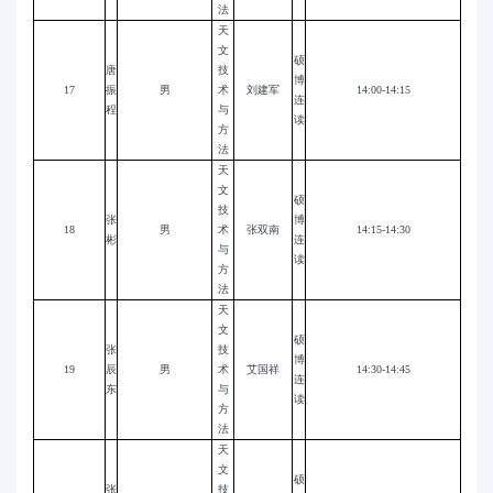
法
天
文
硕
唐
技
博
17
振
男
术
刘建军
14:00-14:15
连
程
与
读
方
法
天
文
硕
技
张
博
18
男
术
张双南
14:15-14:30
彬
连
与
读
方
法
天
文
硕
张
技
博
19
辰
男
术
艾国祥
14:30-14:45
连
东
与
读
方
法
天
文
硕
张
技