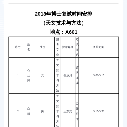
2018年博士复试时间安排
（天文技术与方法）
地点：A601
报
考
姓
考
试
序号
性别
报考导师
答辩时间
名
专
方
业
式
天
文
硕
石
技
博
1
亚
女
术
崔辰州
9:00-9:15
连
卿
与
读
方
法
天
文
公
技
白
开
2
男
术
王东光
9:15-9:30
阳
招
与
考
方
法