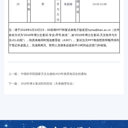
博
20
志
男
术
朱丽春
14:45-15:00
连
嵩
与
读
方
法
注：请于2018年4月23日15：00前将PPT和复试表电子版发至
hyma@bao.ac.cn
（文件
命名方式为“2018年博士生复试-专业-序号-姓名”，如“2018年博士生复试-天文技术与方
法-01-白阳”），纸质表格同时报送教育处（A307）。复试当天PPT将按照答辩顺序排列
于笔记本桌面上，无须再拷贝。答辩人员请务必提前半小时到会议室门外候场。
上一篇：
中国科学院国家天文台接收2019年推荐免试生的通知
下一篇：
2018年博士复试时间安排（天体物理专业）