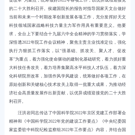
促改革”为重点，统筹做好
2022
年各项工作，以优异成绩迎接党
的二十大胜利召开。侯建国院长的报告对
指导国家天文台做好
当前和未来一个时期改革创新发展各项工作，充分发挥好天文
科技领域国家战略科技力量主力军作用具有重要意义。
他要
求，全台上下要结合十九届六中全会精神的学习贯彻落实，学
深悟透
2022
年院工作会议精神，聚焦主责主业找准定位，强化
执行力狠抓工作落实，
以“强基础、抓攻关、聚人才、促改
革”为重点，着力强化使命驱动的建制化基础研究，着力抓好重
大科技任务攻关，着力培养集聚高水平科技人才队伍，着力深
化科研院所改革，加强作风学风建设，统筹做好各项工作，在
原始创新和关键核心技术攻关上取得一批重大成果，为推动经
济社会高质量发展作出新贡献，以优异成绩迎接党的二十大胜
利召开。
汪洪岩同志传达了中国科学院
2022
年京区党建工作部署会
精神和《中国科学院
2022
年党的建设工作要点》《中央纪委国
家监委驻中科院纪检监察组
2022
年工作要点》内容，并结合国