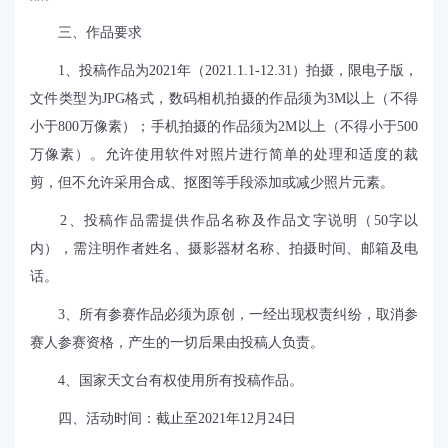
三、作品要求
1
、投稿作品为
2021
年（
2021.1.1-12.31
）拍摄，限电子版，
文件类型为
JPG
格式，数码相机拍摄的作品须为
3M
以上（不得
小于
800
万像素）；手机拍摄的作品须为
2M
以上（不得小于
500
万像素）。允许使用软件对照片进行简单的处理和适度的裁
剪，但不允许采用合成、抠图等手段添加或减少照片元素。
2
、投稿作品需提供作品名称及作品文字说明（
50
字以
内），需注明作者姓名、摄影器材名称、拍摄时间、邮箱及电
话。
3
、所有参赛作品必须为原创，一经出现权责纠纷，取消参
赛人参赛资格，产生的一切后果由投稿人负责。
4
、
国家天文台有权使用所有投稿作品。
四、活动时间：
截止至
2021
年
12
月24日