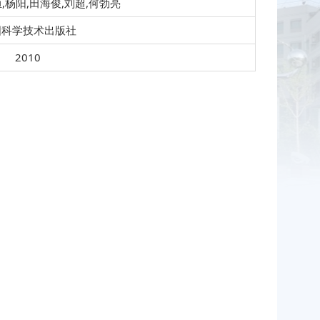
,杨阳,田海俊,刘超,何勃亮
国科学技术出版社
2010