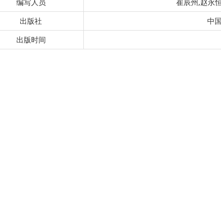
编写人员
崔辰州,赵永恒
出版社
中
出版时间