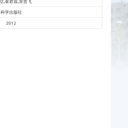
立,崔君霞,景贵飞
科学出版社
2012