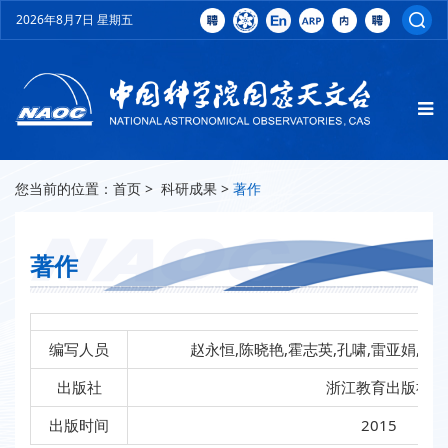
2026年8月7日 星期五
您当前的位置：
首页
>
科研成果
>
著作
著作
编写人员
赵永恒,陈晓艳,霍志英,孔啸,雷亚娟,李双
出版社
浙江教育出版社
出版时间
2015