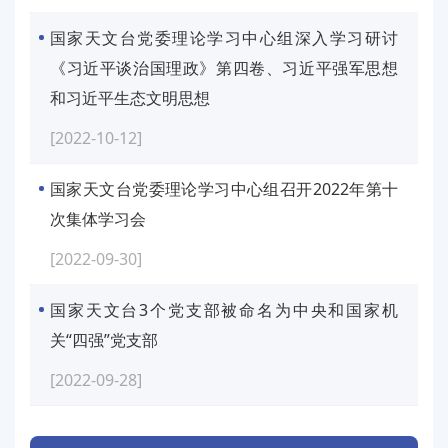
国家天文台党委理论学习中心组深入学习研讨
《习近平谈治国理政》第四卷、习近平强军思想
和习近平生态文明思想
[2022-10-12]
国家天文台党委理论学习中心组召开2022年第十
次集体学习会
[2022-09-30]
国家天文台3个党支部被命名为中央和国家机
关“四强”党支部
[2022-09-28]